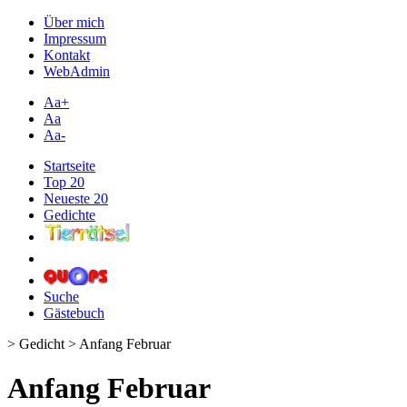
Über mich
Impressum
Kontakt
WebAdmin
Aa+
Aa
Aa-
Startseite
Top 20
Neueste 20
Gedichte
Suche
Gästebuch
> Gedicht > Anfang Februar
Anfang Februar