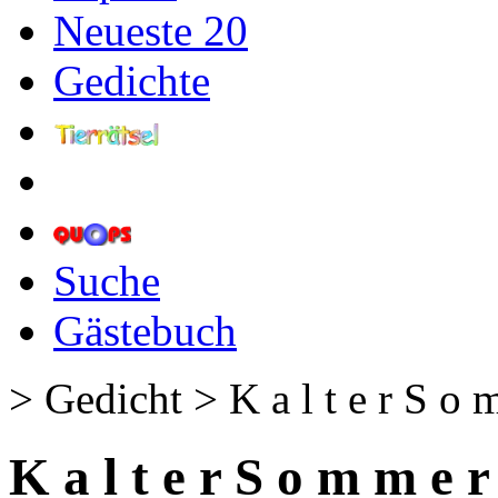
Neueste 20
Gedichte
Suche
Gästebuch
> Gedicht > K a l t e r S o 
K a l t e r S o m m e r