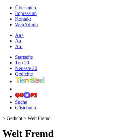
Über mich
Impressum
Kontakt
WebAdmin
Aa+
Aa
Aa-
Startseite
Top 20
Neueste 20
Gedichte
Suche
Gästebuch
> Gedicht > Welt Fremd
Welt Fremd