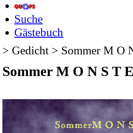
Suche
Gästebuch
> Gedicht > Sommer M O N
Sommer M O N S T E